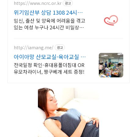
https://www.ncrc.or.kr
광고
위기임산부 상담 1308 24시간
비밀상담
임신, 출산 및 양육에 어려움을 겪고
있는 여성 누구나 24시간 비밀상담
지원
http://iamang.me/
광고
아이아망 산모교실-육아교실 7
월산모교실, 전국산모교실
전국일정 확인-휴대용폴더침대 OR
유모차라이너, 짱구베개 세트 증정!