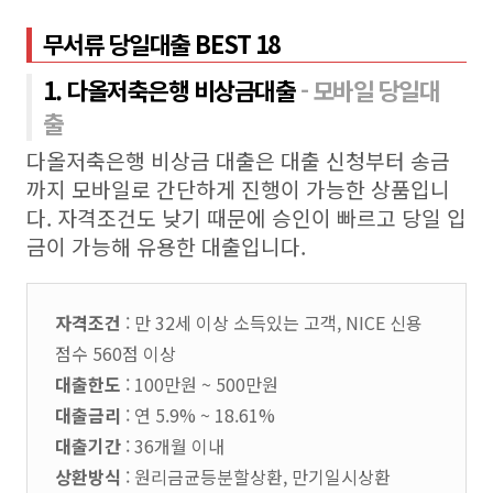
무서류 당일대출 BEST 18
1. 다올저축은행 비상금대출
- 모바일 당일대
출
다올저축은행 비상금 대출은 대출 신청부터 송금
까지 모바일로 간단하게 진행이 가능한 상품입니
다. 자격조건도 낮기 때문에 승인이 빠르고 당일 입
금이 가능해 유용한 대출입니다.
자격조건
: 만 32세 이상 소득있는 고객, NICE 신용
점수 560점 이상
대출한도
: 100만원 ~ 500만원
대출금리
: 연 5.9% ~ 18.61%
대출기간
: 36개월 이내
상환방식
: 원리금균등분할상환, 만기일시상환