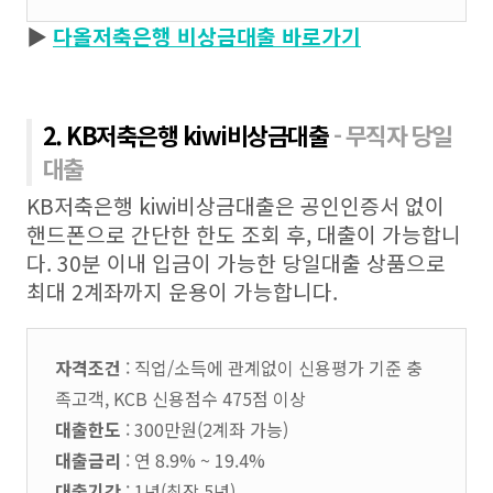
▶
다올저축은행 비상금대출 바로가기
2. KB저축은행 kiwi비상금대출
- 무직자 당일
대출
KB저축은행 kiwi비상금대출은 공인인증서 없이
핸드폰으로 간단한 한도 조회 후, 대출이 가능합니
다. 30분 이내 입금이 가능한 당일대출 상품으로
최대 2계좌까지 운용이 가능합니다.
자격조건
: 직업/소득에 관계없이 신용평가 기준 충
족고객, KCB 신용점수 475점 이상
대출한도
: 300만원(2계좌 가능)
대출금리
: 연 8.9% ~ 19.4%
대출기간
: 1년(최장 5년)