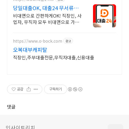
당일대출OK, 대출24 무서류
No신용 대출가능!
비대면으로 간편하게OK! 직장인, 사
업자, 무직자 모두 비대면으로 가능
한 대출24 누구보다 빠르게 남들과
는 다르게 대출가능한 이곳! 대출24
https://www.o-bock.com
광고
오복대부캐피탈
직장인,주부대출전문,무직자대출,신용대출
공감
구독하기
댓글
인사이트리치