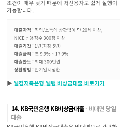
조건이 매우 낮기 때문에 저신용자도 쉽게 실행이
가능합니다.
대출자격
: 직업/소득에 상관없이 만 20세 이상,
NICE 신용점수 300점 이상
대출기간
: 1년(최장 5년)
대출금리
: 연 9.9% ~ 17.9%
대출한도
: 최대 300만원
상환방법
: 만기일시상환
▶
웰컴저축은행 웰뱅 비상금대출 바로가기
14. KB국민은행 KB비상금대출
- 비대면 당일
대출
KB국민은행 KB비상금대출은 비대면으로 간편하