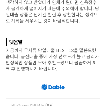
생각하지 않고 받았다가 연체가 된다면 신용점수
가 급격하게 떨어지기 때문에 주의해야 합니다. 당
일대출 상품은 단기간 빌린 후 상환한다는 생각으
로 계획을 세우시는 것이 바람직합니다.
맺음말
지금까지 무서류 당일대출 BEST 18을 말씀드렸
습니다. 급전대출 중에 가장 선호도가 높고 금리가
안정적인 상품만 모아 추천드렸으니 꼼꼼하게 체
크 후 진행하시기 바랍니다.
http://www.대출24.kr
광고