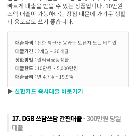
빠르게 대출을 받을 수 있는 상품입니다. 10만원
소액 대출이 가능하다는 장점 때문에 가벼운 생활
비 용도로도 쓰기 좋습니다.
대출자격
: 신한 체크/신용카드 보유자 또는 비회원
대출기간
: 2개월 ~ 36개월
상환방법
: 원리금균등상환
대출한도
: 10만원 ~ 5,000만원
대출금리
: 연 4.7% ~ 19.9%
▶
신한카드 즉시대출 바로가기
17. DGB 쓰담쓰담 간편대출
- 300만원 당일
대출