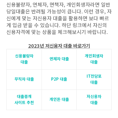
신용불량자, 연체자, 면책자, 개인회생자라면 일반
당일대출은 반려될 가능성이 큽니다. 이런 경우, 자
신에게 맞는 저신용자 대출을 활용하면 보다 빠르
게 입금 받을 수 있습니다. 하단 링크에서 자신의
신용자격에 맞는 상품을 체크해보시기 바랍니다.
2023년 저신용자 대출 바로가기
신용불량자
개인회생자
연체자 대출
대출
대출
IT전당포
무직자 대출
P2P 대출
대출
대출중개
저신용자
개인돈 대출
사이트 추천
대출