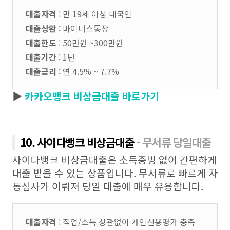
대출자격
: 만 19세 이상 내국인
대출상환
: 마이너스통장
대출한도
: 50만원 ~300만원
대출기간
: 1년
대출금리
: 연 4.5% ~ 7.7%
▶
카카오뱅크 비상금대출 바로가기
10. 사이다뱅크 비상금대출
- 무서류 당일대출
사이다뱅크 비상금대출은 소득증빙 없이 간편하게
대출 받을 수 있는 상품입니다. 무서류로 빠르게 자
동심사가 이뤄져 당일 대출에 매우 유용합니다.
대출자격
: 직업/소득 상관없이 개인신용평가 충족