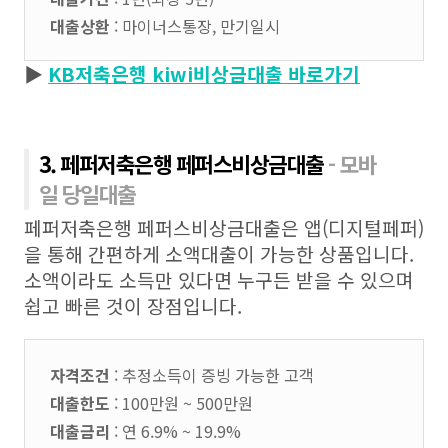
대출상환
: 마이너스통장, 만기일시
▶
KB저축은행 kiwi비상금대출 바로가기
3. 페퍼저축은행 페퍼스비상금대출
- 모바
일 당일대출
페퍼저축은행 페퍼스비상금대출은 앱(디지털페퍼)
을 통해 간편하게 소액대출이 가능한 상품입니다.
소액이라도 소득만 있다면 누구든 받을 수 있으며
쉽고 빠른 것이 장점입니다.
자격조건
: 추정소득이 증빙 가능한 고객
대출한도
: 100만원 ~ 500만원
대출금리
: 연 6.9% ~ 19.9%