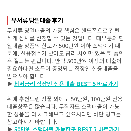
무서류 당일대출 후기
무서류 당일대출의 가장 핵심은 핸드폰으로 간편
하게 심사를 신청할 수 있는 것입니다. 대부분의 당
일대출 상품의 한도가 500만원 이하 소액이기 때
문에, 신용점수가 낮아도 금리 차이만 있을 뿐 승인
은 잘되는 편입니다. 만약 500만원 이상의 대출이
필요하다면 소득이 증명되는 직장인 신용대출을
받으셔야 합니다.
▶
최저금리 직장인 신용대출 BEST 5 바로가기
위에 추천드린 상품 외에도 50만원, 100만원 전용
대출상품은 많습니다. 무직자도 소액대출이 가능
한 상품을 더 체크해보고 싶으시다면 하단 링크를
참고하시기 바랍니다.
▶
50만원 소액대출 가능한곳 BEST 7 바로가기