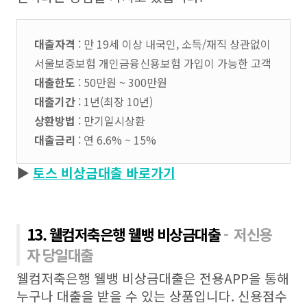
대출자격
: 만 19세 이상 내국인, 소득/재직 상관없이
서울보증보험 개인금융신용보험 가입이 가능한 고객
대출한도
: 50만원 ~ 300만원
대출기간
: 1년(최장 10년)
상환방법
: 만기일시상환
대출금리
: 연 6.6% ~ 15%
▶
토스 비상금대출 바로가기
13. 웰컴저축은행 웰뱅 비상금대출
- 저신용
자 당일대출
웰컴저축은행 웰뱅 비상금대출은 전용APP을 통해
누구나 대출을 받을 수 있는 상품입니다. 신용점수