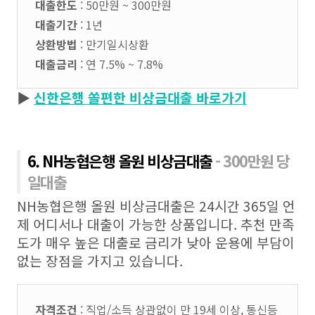
대출한도
: 50만원 ~ 300만원
대출기간
: 1년
상환방법
: 만기일시상환
대출금리
: 연 7.5% ~ 7.8%
▶
신한은행 쏠편한 비상금대출 바로가기
6. NH농협은행 올원 비상금대출
- 300만원 당
일대출
NH농협은행 올원 비상금대출은 24시간 365일 언
제 어디서나 대출이 가능한 상품입니다. 추천 만족
도가 매우 높은 대출로 금리가 낮아 운용에 부담이
없는 장점을 가지고 있습니다.
자격조건
: 직업/소득 상관없이 만 19세 이상, 통신등