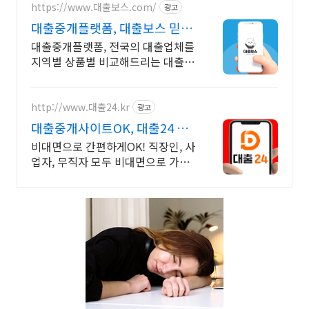
https://www.대출보스.com/
광고
대출중개플랫폼, 대출보스 믿을
수 있는 대출업체 찾기!
대출중개플랫폼, 전국의 대출업체를
지역별 상품별 비교해드리는 대출중
개 전문 플랫폼 빠르고 간편하게 대
출업체 비교하기! 지금 바로 대출보
스에서 안전하게 알아보기!
http://www.대출24.kr
광고
대출중개사이트OK, 대출24 무
서류 No신용 대출가능!
비대면으로 간편하게OK! 직장인, 사
업자, 무직자 모두 비대면으로 가능
한 대출24 누구보다 빠르게 남들과
는 다르게 대출가능한 이곳! 대출24