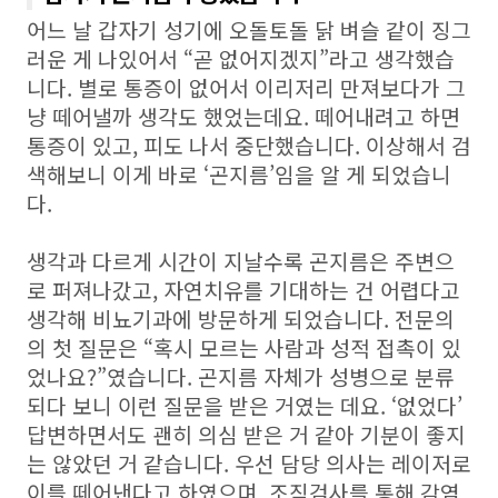
어느 날 갑자기 성기에 오돌토돌 닭 벼슬 같이 징그
러운 게 나있어서
“
곧 없어지겠지
”
라고 생각했습
니다
.
별로 통증이 없어서 이리저리 만져보다가 그
냥 떼어낼까 생각도 했었는데요
.
떼어내려고 하면
통증이 있고
,
피도 나서 중단했습니다
.
이상해서 검
색해보니 이게 바로 ‘곤지름’임을 알 게 되었습니
다
.
생각과 다르게 시간이 지날수록 곤지름은 주변으
로 퍼져나갔고
,
자연치유를 기대하는 건 어렵다고
생각해 비뇨기과에 방문하게 되었습니다
.
전문의
의 첫 질문은
“
혹시 모르는 사람과 성적 접촉이 있
었나요
?”
였습니다
.
곤지름 자체가 성병으로 분류
되다 보니 이런 질문을 받은 거였는 데요
. ‘
없었다
’
답변하면서도 괜히 의심 받은 거 같아 기분이 좋지
는 않았던 거 같습니다
.
우선 담당 의사는 레이저로
이를 떼어낸다고 하였으며
,
조직검사를 통해 감염