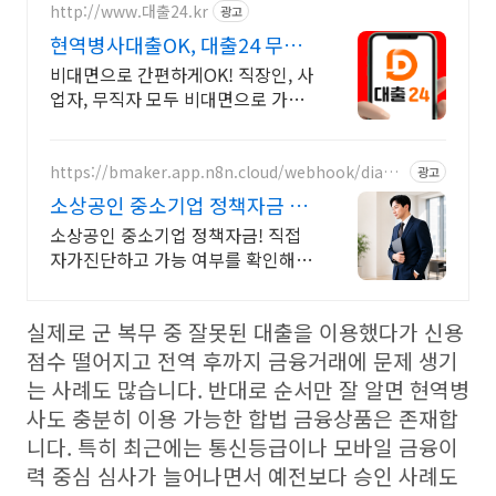
http://www.대출24.kr
광고
현역병사대출OK, 대출24 무서
류 No신용 대출가능!
비대면으로 간편하게OK! 직장인, 사
업자, 무직자 모두 비대면으로 가능
한 대출24 누구보다 빠르게 남들과
는 다르게 대출가능한 이곳! 대출24
https://bmaker.app.n8n.cloud/webhook/diagn
광고
osis
소상공인 중소기업 정책자금 정
책자금 1분 무료 자가진단
소상공인 중소기업 정책자금! 직접
자가진단하고 가능 여부를 확인해보
세요! 내 조건으로 가능한 자금! 지
금 미리 확인하시고 준비하셔야지
실제로 군 복무 중 잘못된 대출을 이용했다가 신용
받을 수 있습니다!
점수 떨어지고 전역 후까지 금융거래에 문제 생기
는 사례도 많습니다. 반대로 순서만 잘 알면 현역병
사도 충분히 이용 가능한 합법 금융상품은 존재합
니다. 특히 최근에는 통신등급이나 모바일 금융이
력 중심 심사가 늘어나면서 예전보다 승인 사례도