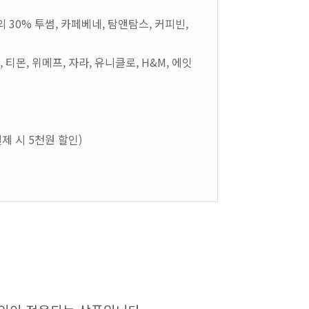
외 30% 투썸, 카페베네, 탐앤탐스, 커피빈,
팡, 티몬, 위메프, 자라, 유니클로, H&M, 에잇
결제 시 5천원 할인)