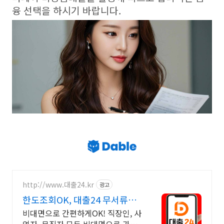
융 선택을 하시기 바랍니다.
http://www.대출24.kr
광고
한도조회OK, 대출24 무서류
No신용 대출가능!
비대면으로 간편하게OK! 직장인, 사